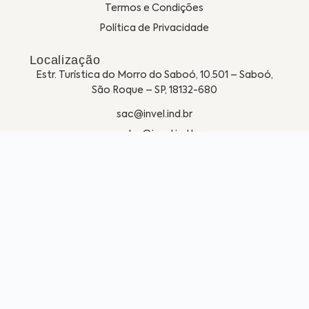
Termos e Condições
Política de Privacidade
Localização
Estr. Turística do Morro do Saboó, 10.501 – Saboó,
São Roque – SP, 18132-680
sac@invel.ind.br
vendas@invel.ind.br
11 4717-9377
11 99681-4173
Segunda à quinta das 07h às 17h
Sexta das 07h às 16h