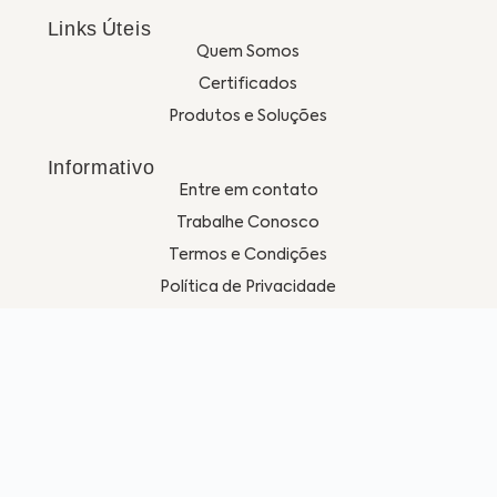
Links Úteis
Quem Somos
Certificados
Produtos e Soluções
Informativo
Entre em contato
Trabalhe Conosco
Termos e Condições
Política de Privacidade
Localização
Estr. Turística do Morro do Saboó, 10.501 – Saboó,
São Roque – SP, 18132-680
sac@invel.ind.br
vendas@invel.ind.br